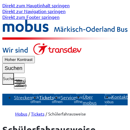
Direkt zum Hauptinhalt springen
Direkt zur Navigation springen
Direkt zum Footer springen
Hoher Kontrast
Suchen
Suche
Menü
öffnen
Untermenü
Untermenü
Untermenü
Untermenü
Über
Kontakt
Strecken
Tickets
Service
Strecken
Tickets
Service
Über
mobus
öffnen
öffnen
öffnen
mobus
öffnen
Mobus
Tickets
Schülerfahrausweise
Schülerfahr­ausweise