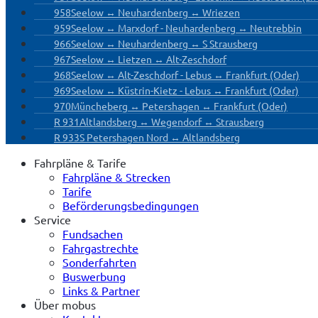
958
Seelow ↔ Neuhardenberg ↔ Wriezen
959
Seelow ↔ Marxdorf - Neuhardenberg ↔ Neutrebbin
966
Seelow ↔ Neuhardenberg ↔ S Strausberg
967
Seelow ↔ Lietzen ↔ Alt-Zeschdorf
968
Seelow ↔ Alt-Zeschdorf - Lebus ↔ Frankfurt (Oder)
969
Seelow ↔ Küstrin-Kietz - Lebus ↔ Frankfurt (Oder)
970
Müncheberg ↔ Petershagen ↔ Frankfurt (Oder)
R 931
Altlandsberg ↔ Wegendorf ↔ Strausberg
R 933
S Petershagen Nord ↔ Altlandsberg
Fahrpläne & Tarife
Fahrpläne & Strecken
Tarife
Beförderungsbedingungen
Service
Fundsachen
Fahrgastrechte
Sonderfahrten
Buswerbung
Links & Partner
Über mobus