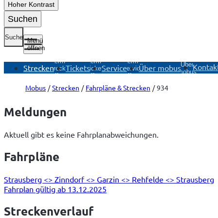
Hoher Kontrast
Suchen
Suche
Menü
öffnen
Untermenü
Untermenü
Untermenü
Untermenü
Über
Kontak
Strecken
Tickets
Service
Über mobus
Strecken
Tickets
Service
mobus
öffnen
öffnen
öffnen
öffnen
Mobus
Strecken
Fahrpläne & Strecken
934
Meldungen
Aktuell gibt es keine Fahrplanabweichungen.
Fahrpläne
Strausberg <> Zinndorf <> Garzin <> Rehfelde <> Strausberg
Fahrplan gültig ab 13.12.2025
Streckenverlauf