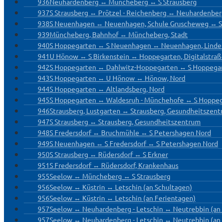
936
Neuhardenberg ↔ Müncheberg ↔ S Strausberg
937
S Strausberg ↔ Prötzel - Reichenberg ↔ Neuhardenbe
938
S Neuenhagen ↔ Neuenhagen, Schule Gruscheweg ↔ 
939
Müncheberg, Bahnhof ↔ Müncheberg, Stadt
940
S Hoppegarten ↔ S Neuenhagen ↔ Neuenhagen, Linde
941
U Hönow ↔ S Birkenstein ↔ Hoppegarten, Digitalstra
942
S Hoppegarten ↔ Dahlwitz-Hoppegarten ↔ S Hoppega
943
S Hoppegarten ↔ U Hönow ↔ Hönow, Nord
944
S Hoppegarten ↔ Altlandsberg, Nord
945
S Hoppegarten ↔ Waldesruh - Münchehofe ↔ S Hoppe
946
Strausberg, Lustgarten ↔ Strausberg, Gesundheitszen
947
S Strausberg ↔ Strausberg, Gesundheitszentrum
948
S Fredersdorf ↔ Bruchmühle ↔ S Petershagen Nord
949
S Neuenhagen ↔ S Fredersdorf ↔ S Petershagen Nord
950
S Strausberg ↔ Rüdersdorf ↔ S Erkner
951
S Fredersdorf ↔ Rüdersdorf, Krankenhaus
955
Seelow ↔ Müncheberg ↔ S Strausberg
956
Seelow ↔ Küstrin ↔ Letschin (an Schultagen)
956
Seelow ↔ Küstrin ↔ Letschin (an Ferientagen)
957
Seelow ↔ Neuhardenberg - Letschin ↔ Neutrebbin (an
957
Seelow ↔ Neuhardenberg - Letschin ↔ Neutrebbin (an