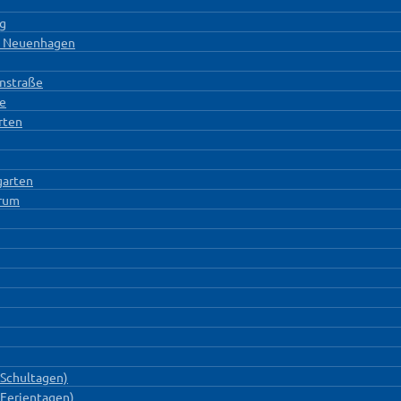
rg
S Neuenhagen
nstraße
ße
rten
garten
trum
 Schultagen)
 Ferientagen)