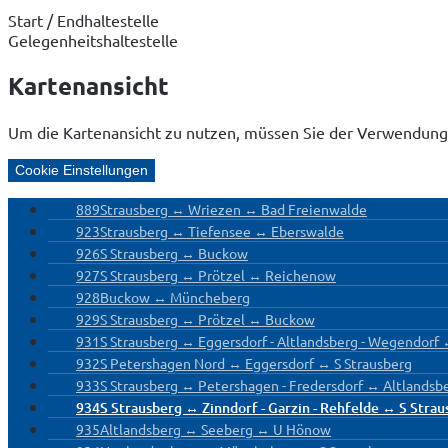
Start / Endhaltestelle
Gelegenheitshaltestelle
Kartenansicht
Um die Kartenansicht zu nutzen, müssen Sie der Verwendung
Cookie Einstellungen
889
Strausberg ↔ Wriezen ↔ Bad Freienwalde
923
Strausberg ↔ Tiefensee ↔ Eberswalde
926
S Strausberg ↔ Buckow
927
S Strausberg ↔ Prötzel ↔ Reichenow
928
Buckow ↔ Müncheberg
929
S Strausberg ↔ Prötzel ↔ Buckow
931
S Strausberg ↔ Eggersdorf - Altlandsberg - Wegendorf
932
S Petershagen Nord ↔ Eggersdorf ↔ S Strausberg
933
S Strausberg ↔ Petershagen - Fredersdorf ↔ Altlandsb
934
S Strausberg ↔ Zinndorf - Garzin - Rehfelde ↔ S Stra
935
Altlandsberg ↔ Seeberg ↔ U Hönow