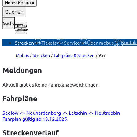
Hoher Kontrast
Suchen
Suche
Menü
öffnen
Untermenü
Untermenü
Untermenü
Untermenü
Über
Kontak
Strecken
Tickets
Service
Über mobus
Strecken
Tickets
Service
mobus
öffnen
öffnen
öffnen
öffnen
Mobus
Strecken
Fahrpläne & Strecken
957
Meldungen
Aktuell gibt es keine Fahrplanabweichungen.
Fahrpläne
Seelow <> Neuhardenberg <> Letschin <> Neutrebbin
Fahrplan gültig ab 13.12.2025
Streckenverlauf