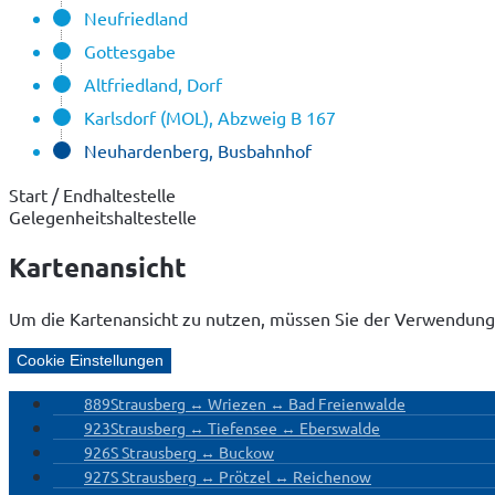
Neufriedland
Gottesgabe
Altfriedland, Dorf
Karlsdorf (MOL), Abzweig B 167
Neuhardenberg, Busbahnhof
Start / Endhaltestelle
Gelegenheitshaltestelle
Kartenansicht
Um die Kartenansicht zu nutzen, müssen Sie der Verwendung
Cookie Einstellungen
889
Strausberg ↔ Wriezen ↔ Bad Freienwalde
923
Strausberg ↔ Tiefensee ↔ Eberswalde
926
S Strausberg ↔ Buckow
927
S Strausberg ↔ Prötzel ↔ Reichenow