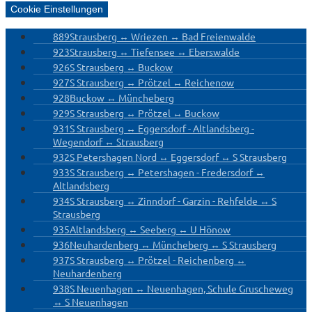
Cookie Einstellungen
889
Strausberg ↔ Wriezen ↔ Bad Freienwalde
923
Strausberg ↔ Tiefensee ↔ Eberswalde
926
S Strausberg ↔ Buckow
927
S Strausberg ↔ Prötzel ↔ Reichenow
928
Buckow ↔ Müncheberg
929
S Strausberg ↔ Prötzel ↔ Buckow
931
S Strausberg ↔ Eggersdorf - Altlandsberg -
Wegendorf ↔ Strausberg
932
S Petershagen Nord ↔ Eggersdorf ↔ S Strausberg
933
S Strausberg ↔ Petershagen - Fredersdorf ↔
Altlandsberg
934
S Strausberg ↔ Zinndorf - Garzin - Rehfelde ↔ S
Strausberg
935
Altlandsberg ↔ Seeberg ↔ U Hönow
936
Neuhardenberg ↔ Müncheberg ↔ S Strausberg
937
S Strausberg ↔ Prötzel - Reichenberg ↔
Neuhardenberg
938
S Neuenhagen ↔ Neuenhagen, Schule Gruscheweg
↔ S Neuenhagen