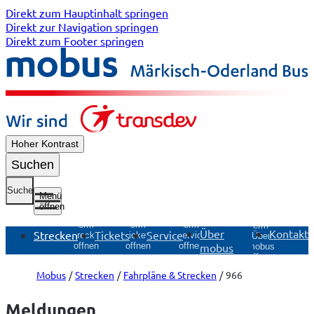
Direkt zum Hauptinhalt springen
Direkt zur Navigation springen
Direkt zum Footer springen
Hoher Kontrast
Suchen
Suche
Menü
öffnen
Untermenü
Untermenü
Untermenü
Untermenü
Über
Kontakt
Strecken
Tickets
Service
Strecken
Tickets
Service
Über
mobus
öffnen
öffnen
öffnen
mobus
öffnen
Mobus
Strecken
Fahrpläne & Strecken
966
Meldungen