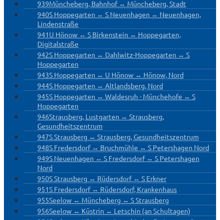
939
Müncheberg, Bahnhof ↔ Müncheberg, Stadt
940
S Hoppegarten ↔ S Neuenhagen ↔ Neuenhagen,
Lindenstraße
941
U Hönow ↔ S Birkenstein ↔ Hoppegarten,
Digitalstraße
942
S Hoppegarten ↔ Dahlwitz-Hoppegarten ↔ S
Hoppegarten
943
S Hoppegarten ↔ U Hönow ↔ Hönow, Nord
944
S Hoppegarten ↔ Altlandsberg, Nord
945
S Hoppegarten ↔ Waldesruh - Münchehofe ↔ S
Hoppegarten
946
Strausberg, Lustgarten ↔ Strausberg,
Gesundheitszentrum
947
S Strausberg ↔ Strausberg, Gesundheitszentrum
948
S Fredersdorf ↔ Bruchmühle ↔ S Petershagen Nord
949
S Neuenhagen ↔ S Fredersdorf ↔ S Petershagen
Nord
950
S Strausberg ↔ Rüdersdorf ↔ S Erkner
951
S Fredersdorf ↔ Rüdersdorf, Krankenhaus
955
Seelow ↔ Müncheberg ↔ S Strausberg
956
Seelow ↔ Küstrin ↔ Letschin (an Schultagen)