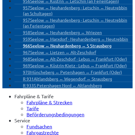
956
Seelow ↔ Küstrin ↔ Letschin (an Ferientagen)
957
Seelow ↔ Neuhardenberg - Letschin ↔ Neutrebbin
(an Schultagen)
957
Seelow ↔ Neuhardenberg - Letschin ↔ Neutrebbin
(an Ferientagen)
958
Seelow ↔ Neuhardenberg ↔ Wriezen
959
Seelow ↔ Marxdorf - Neuhardenberg ↔ Neutrebbin
966
Seelow ↔ Neuhardenberg ↔ S Strausberg
967
Seelow ↔ Lietzen ↔ Alt-Zeschdorf
968
Seelow ↔ Alt-Zeschdorf - Lebus ↔ Frankfurt (Oder)
969
Seelow ↔ Küstrin-Kietz - Lebus ↔ Frankfurt (Oder)
970
Müncheberg ↔ Petershagen ↔ Frankfurt (Oder)
R 931
Altlandsberg ↔ Wegendorf ↔ Strausberg
R 933
S Petershagen Nord ↔ Altlandsberg
Fahrpläne & Tarife
Fahrpläne & Strecken
Tarife
Beförderungsbedingungen
Service
Fundsachen
Fahrgastrechte