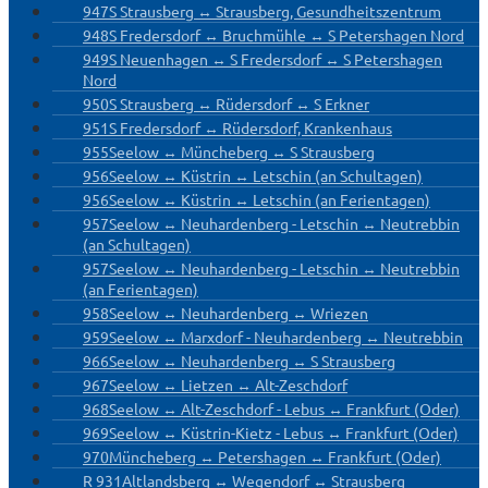
947
S Strausberg ↔ Strausberg, Gesundheitszentrum
948
S Fredersdorf ↔ Bruchmühle ↔ S Petershagen Nord
949
S Neuenhagen ↔ S Fredersdorf ↔ S Petershagen
Nord
950
S Strausberg ↔ Rüdersdorf ↔ S Erkner
951
S Fredersdorf ↔ Rüdersdorf, Krankenhaus
955
Seelow ↔ Müncheberg ↔ S Strausberg
956
Seelow ↔ Küstrin ↔ Letschin (an Schultagen)
956
Seelow ↔ Küstrin ↔ Letschin (an Ferientagen)
957
Seelow ↔ Neuhardenberg - Letschin ↔ Neutrebbin
(an Schultagen)
957
Seelow ↔ Neuhardenberg - Letschin ↔ Neutrebbin
(an Ferientagen)
958
Seelow ↔ Neuhardenberg ↔ Wriezen
959
Seelow ↔ Marxdorf - Neuhardenberg ↔ Neutrebbin
966
Seelow ↔ Neuhardenberg ↔ S Strausberg
967
Seelow ↔ Lietzen ↔ Alt-Zeschdorf
968
Seelow ↔ Alt-Zeschdorf - Lebus ↔ Frankfurt (Oder)
969
Seelow ↔ Küstrin-Kietz - Lebus ↔ Frankfurt (Oder)
970
Müncheberg ↔ Petershagen ↔ Frankfurt (Oder)
R 931
Altlandsberg ↔ Wegendorf ↔ Strausberg