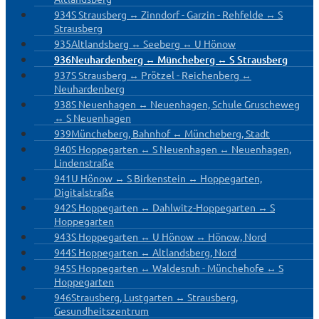
934
S Strausberg ↔ Zinndorf - Garzin - Rehfelde ↔ S
Strausberg
935
Altlandsberg ↔ Seeberg ↔ U Hönow
936
Neuhardenberg ↔ Müncheberg ↔ S Strausberg
937
S Strausberg ↔ Prötzel - Reichenberg ↔
Neuhardenberg
938
S Neuenhagen ↔ Neuenhagen, Schule Gruscheweg
↔ S Neuenhagen
939
Müncheberg, Bahnhof ↔ Müncheberg, Stadt
940
S Hoppegarten ↔ S Neuenhagen ↔ Neuenhagen,
Lindenstraße
941
U Hönow ↔ S Birkenstein ↔ Hoppegarten,
Digitalstraße
942
S Hoppegarten ↔ Dahlwitz-Hoppegarten ↔ S
Hoppegarten
943
S Hoppegarten ↔ U Hönow ↔ Hönow, Nord
944
S Hoppegarten ↔ Altlandsberg, Nord
945
S Hoppegarten ↔ Waldesruh - Münchehofe ↔ S
Hoppegarten
946
Strausberg, Lustgarten ↔ Strausberg,
Gesundheitszentrum