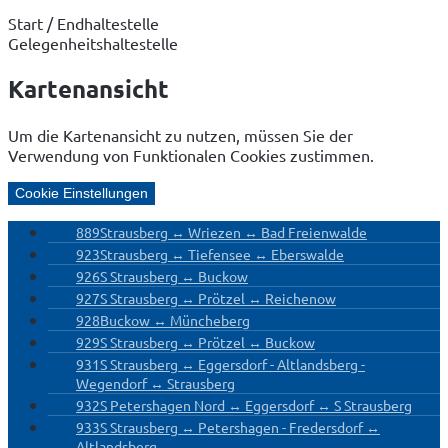
Start / Endhaltestelle
Gelegenheitshaltestelle
Kartenansicht
Um die Kartenansicht zu nutzen, müssen Sie der
Verwendung von Funktionalen Cookies zustimmen.
Cookie Einstellungen
889
Strausberg ↔ Wriezen ↔ Bad Freienwalde
923
Strausberg ↔ Tiefensee ↔ Eberswalde
926
S Strausberg ↔ Buckow
927
S Strausberg ↔ Prötzel ↔ Reichenow
928
Buckow ↔ Müncheberg
929
S Strausberg ↔ Prötzel ↔ Buckow
931
S Strausberg ↔ Eggersdorf - Altlandsberg -
Wegendorf ↔ Strausberg
932
S Petershagen Nord ↔ Eggersdorf ↔ S Strausberg
933
S Strausberg ↔ Petershagen - Fredersdorf ↔
Altlandsberg