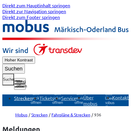
Direkt zum Hauptinhalt springen
Direkt zur Navigation springen
Direkt zum Footer springen
Hoher Kontrast
Suchen
Suche
Menü
öffnen
Untermenü
Untermenü
Untermenü
Untermenü
Über
Kontakt
Strecken
Tickets
Service
Strecken
Tickets
Service
Über
mobus
öffnen
öffnen
öffnen
mobus
öffnen
Mobus
Strecken
Fahrpläne & Strecken
936
Meldungen